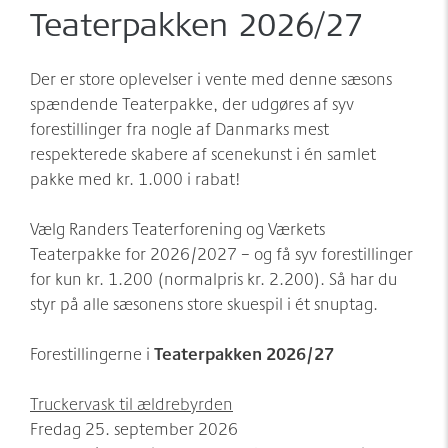
Møder/konferencer/fester
Sponsorer
Teaterpakken 2026/27
net:vaerket og net:vaerket+
Der er store oplevelser i vente med denne sæsons
Historien om Værket
Kontakt
spændende Teaterpakke, der udgøres af syv
Værkets scener og sale
forestillinger fra nogle af Danmarks mest
respekterede skabere af scenekunst i én samlet
Spillestedet Turbinen
pakke med kr. 1.000 i rabat!
Grønnere tiltag
Vælg Randers Teaterforening og Værkets
Følg os
Teaterpakke for 2026/2027 – og få syv forestillinger
for kun kr. 1.200 (normalpris kr. 2.200). Så har du
styr på alle sæsonens store skuespil i ét snuptag.
Forestillingerne i
Teaterpakken 2026/27
Truckervask til ældrebyrden
Fredag 25. september 2026