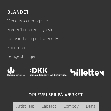
BLANDET
Værkets scener og sale
Møder/konferencer/fester
net:vaerket og net:vaerket+
Sponsorer
Ledige stillinger
OPLEVELSER PÅ VÆRKET
Artist Talk
Cabaret
Comedy
Dans