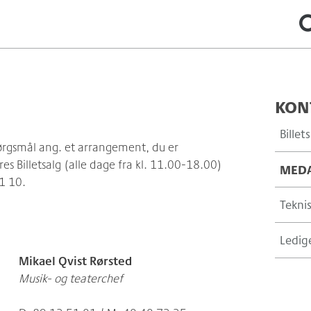
KON
Billet
pørgsmål ang. et arrangement, du er
ores Billetsalg (alle dage fra kl. 11.00-18.00)
MEDA
51 10.
Tekni
Ledige
Mikael Qvist Rørsted
Musik- og teaterchef