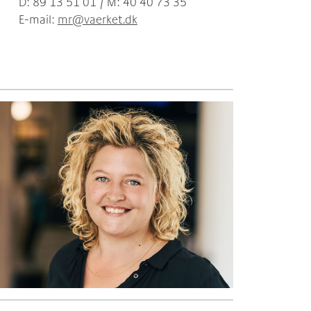
D: 89 13 51 01 / M: 40 40 73 35
E-mail:
mr@vaerket.dk