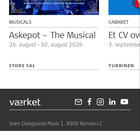
MUSICALS
CABARET
Askepot – The Musical
Et CV o
26.
august -
30.
august 2026
3.
septembe
STORE SAL
TURBINEN
Sven Dalsgaards Plads 1, 8900 Randers C
89 13 51 00
info@vaerket.dk
Find på kort