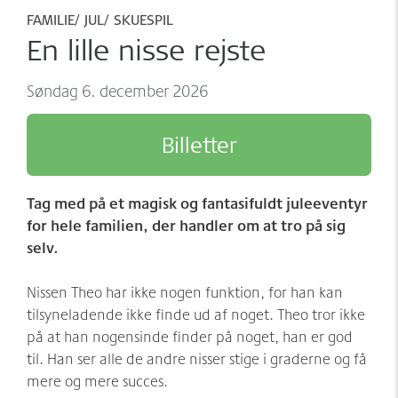
Møder/konferencer/fester
Sponsorer
FAMILIE
JUL
SKUESPIL
En lille nisse rejste
net:vaerket og net:vaerket+
Historien om Værket
søndag 6. december 2026
Kontakt
Værkets scener og sale
Billetter
Spillestedet Turbinen
Grønnere tiltag
Tag med på et magisk og fantasifuldt juleeventyr
Følg os
for hele familien, der handler om at tro på sig
selv.
Nissen Theo har ikke nogen funktion, for han kan
tilsyneladende ikke finde ud af noget. Theo tror ikke
på at han nogensinde finder på noget, han er god
til. Han ser alle de andre nisser stige i graderne og få
mere og mere succes.