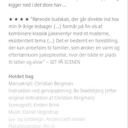
kigger ned i det store hav …
★ ★ ★ ★ “Rørende budskab, der går direkte ind hos
min 9-årige ledsager (…) formår på fin vis at
kombinere klassisk juleeventyr med et moderne,
eksistentielt tema (…) Det er bestemt en forestilling,
der kan anbefales til familier, som ønsker en varm og
eftertænksom juleoplevelse, hvor der både er plads
til latter og alvor” – SET PÅ SCENEN
Holdet bag
Manuskript: Christian Bergman
Instruktion ved genopsætning: Bo Skødebjerg (efter
original instruktion af Christian Bergman)
Scenografi: Kirsten Brink
Musik: Daniel Vognstrup
Lys- og lyddesign: Anders Leth Jensen
Plakatillustrator: Per O