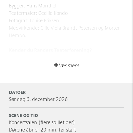
Bygger: Hans Montheli
Teatermaler: Cecilie Kondo
Fotograf: Louise Eriksen
Medvirkende: Cille Viola Brandt Petersen og Morten
Hembo.
Kender du Randers Teaterforening?
Lær dem bedre at kende ved at tilmelde sig
deres
nyhedsbrev
– og så kan du følge dem
Læs mere
på
Facebook
og
Instagram
, hvor de blandt andet
lægger en masse godt materiale ud om sæsonens
forestillinger.
DATOER
søndag 6. december 2026
SCENE OG TID
Koncertsalen (flere spilletider)
Dørene åbner 20 min. før start