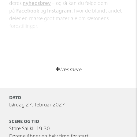
deres
nyhedsbrev
– og så kan du følge dem
på
Facebook
og
Instagram
, hvor de blandt andet
deler en masse godt materiale om sæsonens
forestillinger.
Læs mere
DATO
lørdag 27. februar 2027
SCENE OG TID
Store Sal kl. 19.30
Dørene åbner en halv time før start