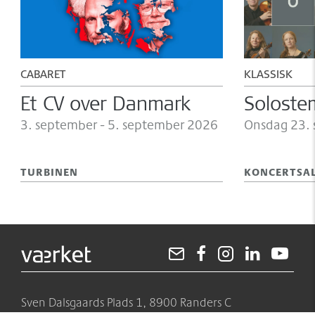
CABARET
KLASSISK
Et CV over Danmark
Solost
3.
september -
5.
september 2026
Onsdag 23.
TURBINEN
KONCERTSA
Sven Dalsgaards Plads 1, 8900 Randers C