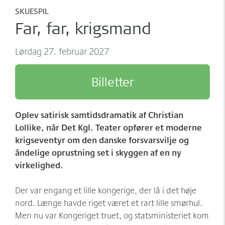
Møder/konferencer/fester
Sponsorer
SKUESPIL
Far, far, krigsmand
net:vaerket og net:vaerket+
Historien om Værket
lørdag 27. februar 2027
Kontakt
Værkets scener og sale
Billetter
Spillestedet Turbinen
Grønnere tiltag
Oplev satirisk samtidsdramatik af Christian
Følg os
Lollike, når Det Kgl. Teater opfører et moderne
krigseventyr om den danske forsvarsvilje og
åndelige oprustning set i skyggen af en ny
virkelighed.
Der var engang et lille kongerige, der lå i det høje
nord. Længe havde riget været et rart lille smørhul.
Men nu var Kongeriget truet, og statsministeriet kom