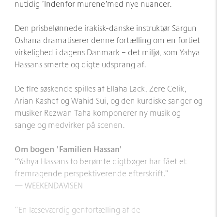
nutidig ’Indenfor murene’med nye nuancer.
Den prisbelønnede irakisk-danske instruktør Sargun
Oshana dramatiserer denne fortælling om en fortiet
virkelighed i dagens Danmark – det miljø, som Yahya
Hassans smerte og digte udsprang af.
De fire søskende spilles af Ellaha Lack, Zere Celik,
Arian Kashef og Wahid Sui, og den kurdiske sanger og
musiker Rezwan Taha komponerer ny musik og
sange og medvirker på scenen.
Om bogen ’Familien Hassan’
“Yahya Hassans to berømte digtbøger har fået et
fremragende perspektiverende efterskrift.”
— WEEKENDAVISEN
“En læseværdig genfortælling af de