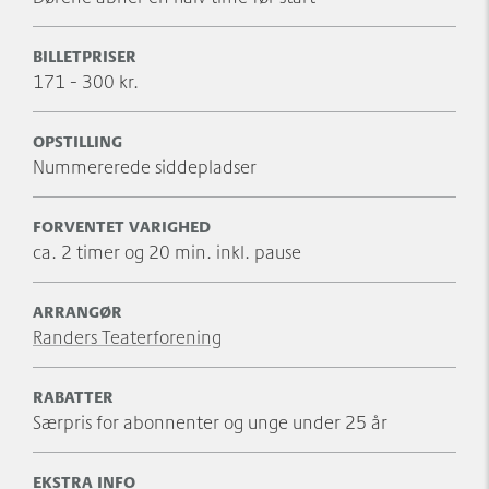
Scenografi og lysdesign: Benjamin la Cour
Kostumedesign: Cengiz Güdücü
BILLETPRISER
Komponist: Rezwan Taha
171 - 300 kr.
Medvirkende: Zere Celik, Ellaha Lack, Arian Kashef,
Wahid Sui og Rezwan Taha.
OPSTILLING
Nummererede siddepladser
Kender du Randers Teaterforening?
Lær dem bedre at kende ved at tilmelde sig
FORVENTET VARIGHED
deres
nyhedsbrev
– og så kan du følge dem
ca. 2 timer og 20 min. inkl. pause
på
Facebook
og
Instagram
, hvor de blandt andet
deler en masse godt materiale om sæsonens
forestillinger.
ARRANGØR
Randers Teaterforening
RABATTER
Særpris for abonnenter og unge under 25 år
EKSTRA INFO