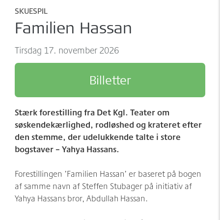
Møder/konferencer/fester
Sponsorer
SKUESPIL
Familien Hassan
net:vaerket og net:vaerket+
Historien om Værket
tirsdag 17. november 2026
Kontakt
Værkets scener og sale
Billetter
Spillestedet Turbinen
Grønnere tiltag
Stærk forestilling fra Det Kgl. Teater om
Følg os
søskendekærlighed, rodløshed og krateret efter
den stemme, der udelukkende talte i store
bogstaver – Yahya Hassans.
Forestillingen ’Familien Hassan’ er baseret på bogen
af samme navn af Steffen Stubager på initiativ af
Yahya Hassans bror, Abdullah Hassan.