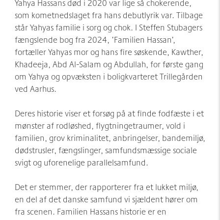
Yahya Hassans død i 2020 var lige så chokerende,
som kometnedslaget fra hans debutlyrik var. Tilbage
står Yahyas familie i sorg og chok. I Steffen Stubagers
fængslende bog fra 2024, ’Familien Hassan’,
fortæller Yahyas mor og hans fire søskende, Kawther,
Khadeeja, Abd Al-Salam og Abdullah, for første gang
om Yahya og opvæksten i boligkvarteret Trillegården
ved Aarhus.
Deres historie viser et forsøg på at finde fodfæste i et
mønster af rodløshed, flygtningetraumer, vold i
familien, grov kriminalitet, anbringelser, bandemiljø,
dødstrusler, fængslinger, samfundsmæssige sociale
svigt og uforenelige parallelsamfund.
Det er stemmer, der rapporterer fra et lukket miljø,
en del af det danske samfund vi sjældent hører om
fra scenen. Familien Hassans historie er en