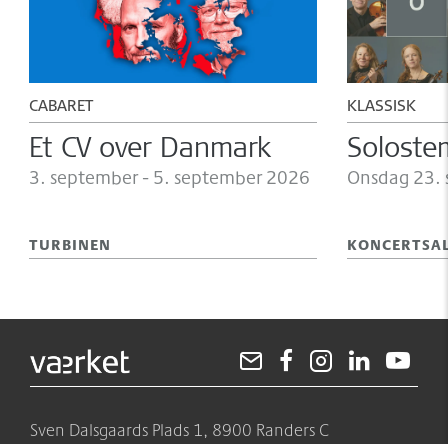
CABARET
KLASSISK
Et CV over Danmark
Solost
3.
september -
5.
september 2026
Onsdag 23.
TURBINEN
KONCERTSA
Sven Dalsgaards Plads 1, 8900 Randers C