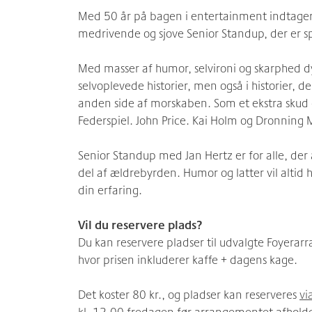
Med 50 år på bagen i entertainment indtager
medrivende og sjove Senior Standup, der er spe
Med masser af humor, selvironi og skarphed 
selvoplevede historier, men også i historier, 
anden side af morskaben. Som et ekstra skud 
Federspiel. John Price. Kai Holm og Dronning
Senior Standup med Jan Hertz er for alle, der a
del af ældrebyrden. Humor og latter vil altid 
din erfaring.
Vil du reservere plads?
Du kan reservere pladser til udvalgte Foyerar
hvor prisen inkluderer kaffe + dagens kage.
Det koster 80 kr., og pladser kan reserveres
vi
kl. 12.00 fredagen før arrangementet afholde