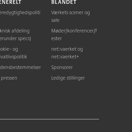
ENERELT
BLANDET
redygtighedspoliti
Værkets scener og
sale
knisk afdeling
Møder/konferencer/f
erunder specs)
ester
okie- og
net:vaerket og
ivatlivspolitik
net:vaerket+
densbestemmelser
Sponsorer
l pressen
Ledige stillinger