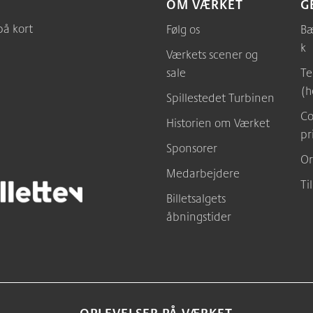
OM VÆRKET
G
på kort
Følg os
Bæ
k
Værkets scener og
sale
Te
(h
Spillestedet Turbinen
Co
Historien om Værket
pr
Sponsorer
Or
Medarbejdere
Ti
Billetsalgets
åbningstider
OPLEVELSER PÅ VÆRKET