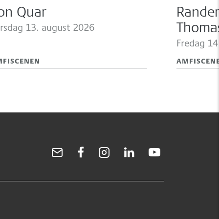
on Quar
Rander
rsdag 13.
august 2026
Thomas
Carmen
Fredag 14
MFISCENEN
AMFISCEN