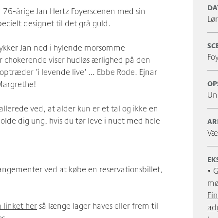
DA
 76-årige Jan Hertz Foyerscenen med sin
l
cielt designet til det grå guld.
SC
dykker Jan ned i hylende morsomme
Fo
der chokerende viser hudløs ærlighed på den
optræder ’i levende live’ … Ebbe Rode. Ejnar
OP
 Margrethe!
Un
llerede ved, at alder kun er et tal og ikke en
holde dig ung, hvis du tør leve i nuet med hele
AR
Væ
EK
rangementer ved at købe en reservationsbillet,
• G
møl
Fi
a linket her
så længe lager haves eller frem til
ad
s.