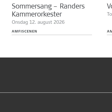
Sommersang – Randers
V
Kammerorkester
To
Onsdag 12.
august 2026
AMFISCENEN
A