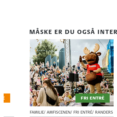
MÅSKE ER DU OGSÅ INTER
GE
FRI ENTRÉ
FAMILIE
AMFISCENEN
FRI ENTRÉ
RANDERS F