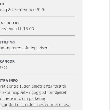
TO
ørdag 26. september 2026
ENE OG TID
yerscenen kl. 15.00
STILLING
ummererede siddepladser
RANGØR
rket
STRA INFO
ratis entré (uden billet) efter først til
le-princippet– rigtig god fornøjelse!
nd mere info om parkering,
gangsforhold, ordensbestemmelser osv.