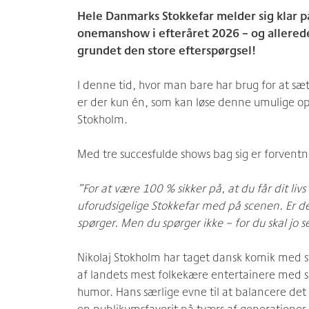
Hele Danmarks Stokkefar melder sig klar 
onemanshow i efteråret 2026 – og allerede
grundet den store efterspørgsel!
I denne tid, hvor man bare har brug for at sæ
er der kun én, som kan løse denne umulige op
Stokholm.
Med tre succesfulde shows bag sig er forven
”For at være 100 % sikker på, at du får dit livs
uforudsigelige Stokkefar med på scenen. Er d
spørger. Men du spørger ikke – for du skal jo s
Nikolaj Stokholm har taget dansk komik med s
af landets mest folkekære entertainere med si
humor. Hans særlige evne til at balancere det
en publikumsfavorit på tværs af generationer