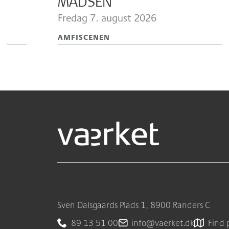
MADSEN
Fredag 7.
august 2026
AMFISCENEN
Sven Dalsgaards Plads 1, 8900 Randers C
89 13 51 00
info@vaerket.dk
Find 