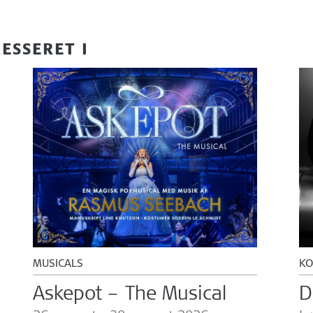
ESSERET I
MUSICALS
KO
Askepot – The Musical
D