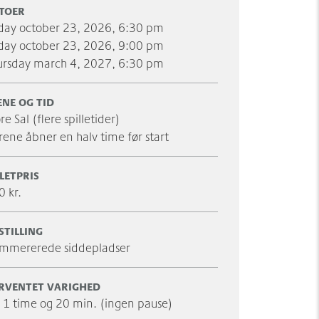
TOER
riday october 23, 2026, 6:30 pm
riday october 23, 2026, 9:00 pm
hursday march 4, 2027, 6:30 pm
ENE OG TID
re Sal (flere spilletider)
rene åbner en halv time før start
LLETPRIS
0 kr.
STILLING
mmererede siddepladser
RVENTET VARIGHED
. 1 time og 20 min. (ingen pause)