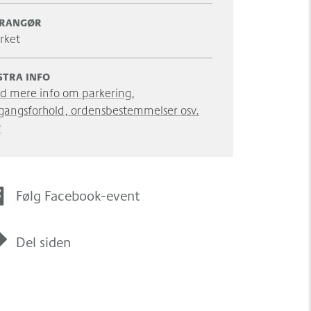
RANGØR
rket
STRA INFO
nd mere info om parkering,
gangsforhold, ordensbestemmelser osv.
r
Følg Facebook-event
Del siden