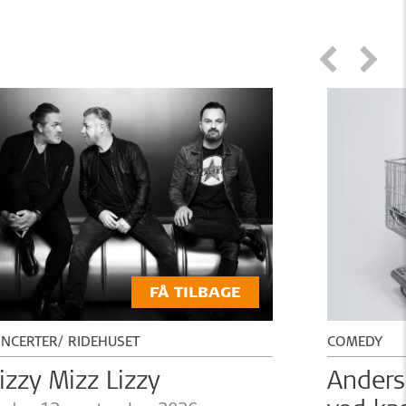
FÅ TILBAGE
NCERTER
RIDEHUSET
COMEDY
izzy Mizz Lizzy
Anders