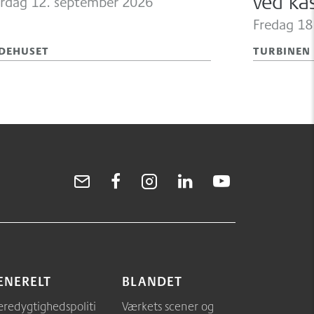
rdag 12.
september 2026
ved ka
Fredag 18
DEHUSET
TURBINEN
ENERELT
BLANDET
redygtighedspoliti
Værkets scener og