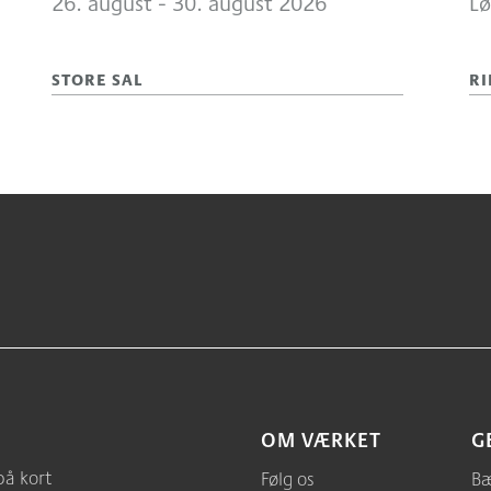
26.
august -
30.
august 2026
Lø
STORE SAL
RI
OM VÆRKET
G
på kort
Følg os
Bæ