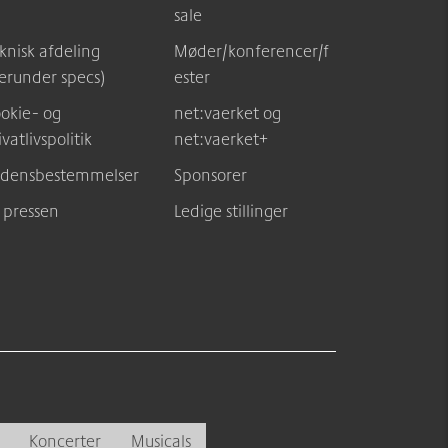
sale
knisk afdeling
Møder/konferencer/f
erunder specs)
ester
okie- og
net:vaerket og
ivatlivspolitik
net:vaerket+
densbestemmelser
Sponsorer
l pressen
Ledige stillinger
Koncerter
Musicals