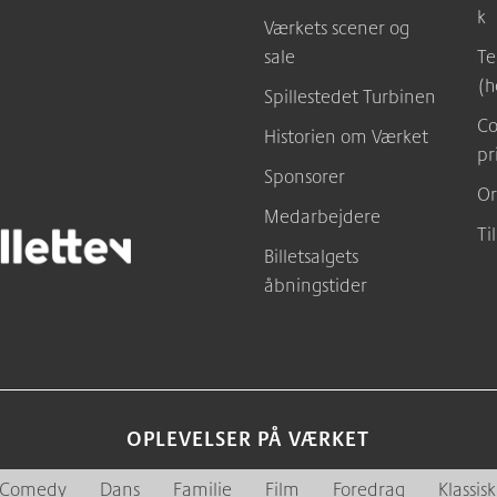
k
Værkets scener og
sale
Te
(h
Spillestedet Turbinen
Co
Historien om Værket
pr
Sponsorer
Or
Medarbejdere
Ti
Billetsalgets
åbningstider
OPLEVELSER PÅ VÆRKET
Comedy
Dans
Familie
Film
Foredrag
Klassisk