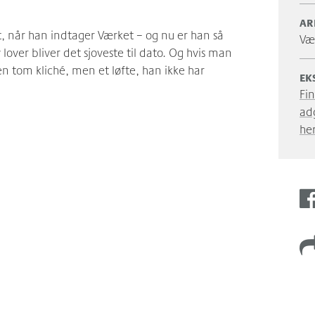
AR
, når han indtager Værket – og nu er han så
Væ
over bliver det sjoveste til dato. Og hvis man
en tom kliché, men et løfte, han ikke har
EK
Fi
ad
he