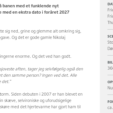
DA
på banen med et funklende nyt
f
 med en ekstra dato i foråret 2027
f
t
tte sig ned, grine og glemme alt omkring sig,
SC
gave. Og det er gode gamle Nikolaj
Sto
Dø
tningerne enorme. Og det ved han godt.
BI
36
 sjoveste aften, tager jeg selvfølgelig også den
et den samme person? Ingen ved det. Alle
e det.”
OP
Nu
torm. Siden debuten i 2007 er han blevet en
n skæve, selvironiske og uforudsigelige
FO
 skøre med det hjertevarme har gjort ham til
ca
.