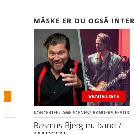
MÅSKE ER DU OGSÅ INTER
GE
VENTELISTE
KONCERTER
AMFISCENEN
RANDERS FESTUGE
Rasmus Bjerg m. band /