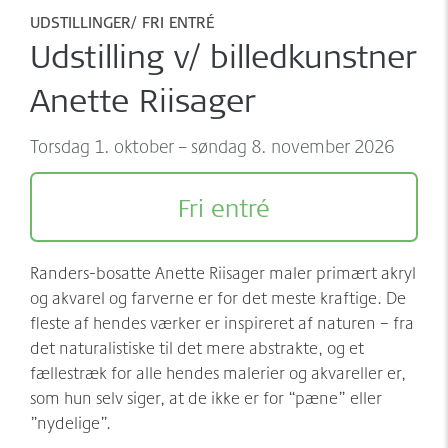
Møder/konferencer/fester
Sponsorer
UDSTILLINGER
FRI ENTRÉ
Udstilling v/ billedkunstner
net:vaerket og net:vaerket+
Historien om Værket
Anette Riisager
Kontakt
Værkets scener og sale
torsdag 1. oktober – søndag 8. november 2026
Spillestedet Turbinen
Grønnere tiltag
Fri entré
Følg os
Randers-bosatte Anette Riisager maler primært akryl
og akvarel og farverne er for det meste kraftige. De
fleste af hendes værker er inspireret af naturen – fra
det naturalistiske til det mere abstrakte, og et
fællestræk for alle hendes malerier og akvareller er,
som hun selv siger, at de ikke er for “pæne” eller
”nydelige”.