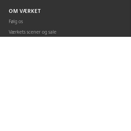
OM VÆRKET
Følg os
Værkets scener og sale
Spillestedet Turbinen
Historien om Værket
Sponsorer
Medarbejdere
Billetsalgets åbningstider
GENERELT
Bæredygtighedspolitik
Teknisk afdeling (herunder specs)