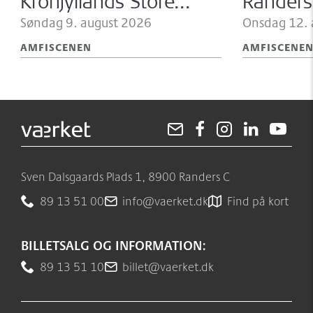
Kronjyllands Store
Randers
Familiedag
Søndag 9.
august 2026
Kammero
Onsdag 12.
AMFISCENEN
AMFISCENE
Sven Dalsgaards Plads 1, 8900 Randers C
89 13 51 00
info@vaerket.dk
Find på kort
BILLETSALG OG INFORMATION:
89 13 51 10
billet@vaerket.dk