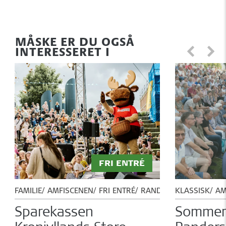
MÅSKE ER DU OGSÅ
INTERESSERET I
FRI ENTRÉ
FAMILIE
AMFISCENEN
FRI ENTRÉ
RANDERS FESTUGE
KLASSISK
AM
Sparekassen
Sommer