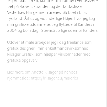
Jeg er født i 1976, kommer fra Tornby i Vendsyssel –
tæt på skoven, stranden og det fantastiske
Vesterhav. Har gennem årenes løb boet i bl.a.
Tyskland, Århus og vidunderlige Højer, hvor jeg tog
min grafiske uddannelse. Jeg flyttede til Randers i
2004 og bor i dag i Stevnstrup lige udenfor Randers.
Udover at male arbejder jeg i dag freelance som
grafisk designer i min enkeltmandsvirksomhed
Riisager Grafisk, som hjælper virksomheder med
grafiske opgaver."
Læs mere om Anette Riisager på hendes
hjemmeside:
https://riisager.eu/malerier