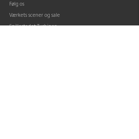
Følg os
Værkets scener og sale
Spillestedet Turbinen
Historien om Værket
Sponsorer
Medarbejdere
Billetsalgets åbningstider
GENERELT
Bæredygtighedspolitik
Teknisk afdeling (herunder specs)
Cookie- og privatlivspolitik
Ordensbestemmelser