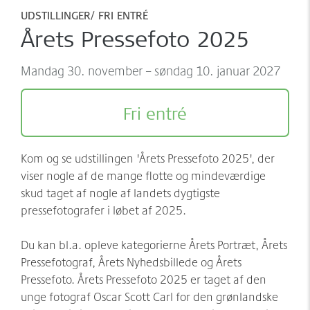
Møder/konferencer/fester
Sponsorer
UDSTILLINGER
FRI ENTRÉ
Årets Pressefoto 2025
net:vaerket og net:vaerket+
Historien om Værket
mandag 30. november – søndag 10. januar 2027
Kontakt
Værkets scener og sale
Spillestedet Turbinen
Fri entré
Grønnere tiltag
Kom og se udstillingen 'Årets Pressefoto 2025', der
Følg os
viser nogle af de mange flotte og mindeværdige
skud taget af nogle af landets dygtigste
pressefotografer i løbet af 2025.
Du kan bl.a. opleve kategorierne Årets Portræt, Årets
Pressefotograf, Årets Nyhedsbillede og Årets
Pressefoto. Årets Pressefoto 2025 er taget af den
unge fotograf Oscar Scott Carl for den grønlandske