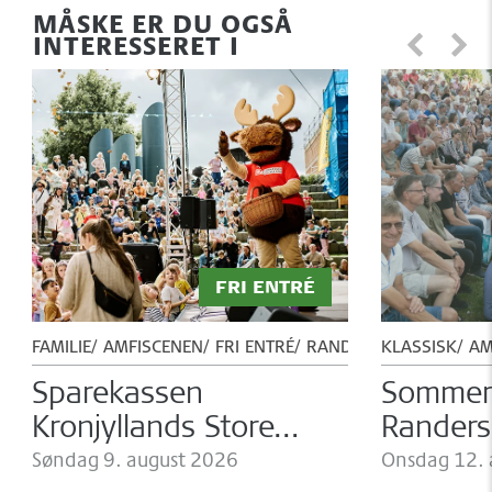
MÅSKE ER DU OGSÅ
INTERESSERET I
FRI ENTRÉ
FAMILIE
AMFISCENEN
FRI ENTRÉ
RANDERS FESTUGE
KLASSISK
AM
Sparekassen
Sommer
Kronjyllands Store
Randers
Familiedag
Søndag 9.
august 2026
Kammero
Onsdag 12.