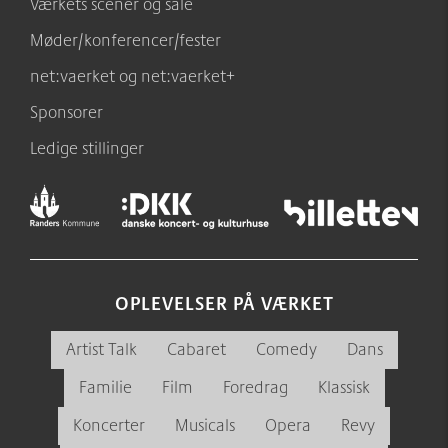
Værkets scener og sale
Møder/konferencer/fester
net:vaerket og net:vaerket+
Sponsorer
Ledige stillinger
OPLEVELSER PÅ VÆRKET
Artist Talk
Cabaret
Comedy
Dans
Familie
Film
Foredrag
Klassisk
Koncerter
Musicals
Opera
Revy