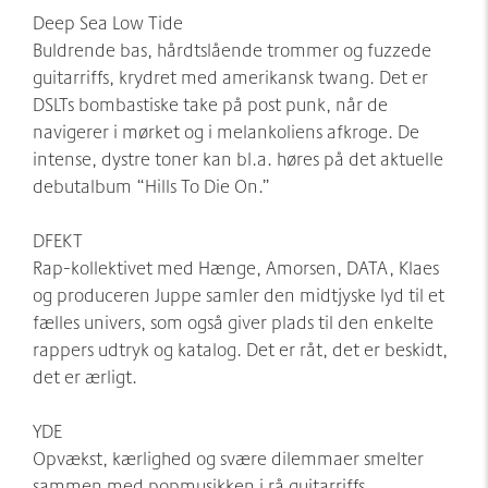
Deep Sea Low Tide
Buldrende bas, hårdtslående trommer og fuzzede
guitarriffs, krydret med amerikansk twang. Det er
DSLTs bombastiske take på post punk, når de
navigerer i mørket og i melankoliens afkroge. De
intense, dystre toner kan bl.a. høres på det aktuelle
debutalbum “Hills To Die On.”
DFEKT
Rap-kollektivet med Hænge, Amorsen, DATA, Klaes
og produceren Juppe samler den midtjyske lyd til et
fælles univers, som også giver plads til den enkelte
rappers udtryk og katalog. Det er råt, det er beskidt,
det er ærligt.
YDE
Opvækst, kærlighed og svære dilemmaer smelter
sammen med popmusikken i rå guitarriffs,