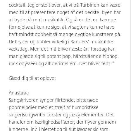
cocktail. Jeg er stolt over, at vi på Turbinen kan være
med til at præsentere noget af det bedste, byen har
at byde på rent musikalsk. Og så er det en kæmpe
fornøjelse at kunne sige, at vi sagtens kunne have
haft mindst dobbelt så mange dygtige kunstnere på.
Det syder og bobler virkelig i Randers’ musikalske
vækstlag. Men det må blive næste år. Torsdag kan
man glæde sig til potent pop, hårdtslående hiphop,
rock odysséer og alt derimellem. Det bliver fedt!”
Glæd dig til at opleve:
Anastasia
Sangskriveren synger flirtende, bittersøde
popmelodier med et strejf af humoristiske
singer/songwriter tekster og jazzy elementer. Det
handler om kærlighedsaffærer, der flyver gennem
lungerne, ind i hjertet og til slut lægger sig som