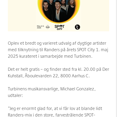
Møder/konferencer/fester
Sponsorer
net:vaerket og net:vaerket+
Historien om Værket
Kontakt
Værkets scener og sale
Spillestedet Turbinen
Oplev et bredt og varieret udvalg af dygtige artister
med tilknytning til Randers på årets SPOT City 1. maj
Grønnere tiltag
2025 kurateret i samarbejde med Turbinen.
Følg os
Det er helt gratis – og finder sted fra kl. 20.00 på Der
Kuhstall, Åboulevarden 22, 8000 Aarhus C.
Turbinens musikansvarlige, Michael Gonzalez,
udtaler:
”Jeg er enormt glad for, at vi får lov at blande lidt
Randers-mix i den store, farvestrålende SPOT-