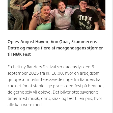
Møder/konferencer/fester
Sponsorer
net:vaerket og net:vaerket+
Historien om Værket
Kontakt
Værkets scener og sale
Spillestedet Turbinen
Oplev August Høyen, Von Quar, Skammerens
Døtre og mange flere af morgendagens stjerner
Grønnere tiltag
til NØK Fest
Følg os
En helt ny Randers Festival ser dagens lys den 6.
september 2025 fra kl. 16.00, hvor en arbejdsom
gruppe af musikinteresserede unge fra Randers har
knoklet for at stable lige præcis den fest på benene,
de gerne selv vil opleve. Det bliver otte suveræne
timer med musik, dans, snak og fest til en pris, hvor
alle kan være med.