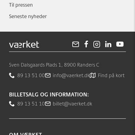
Til pressen
Seneste nyheder
Sven Dalsgaards Plads 1, 8900 Randers C
89 13 51 00
info@vaerket.dk
Find på kort
BILLETSALG OG INFORMATION:
89 13 51 10
billet@vaerket.dk
OM VÆRKET