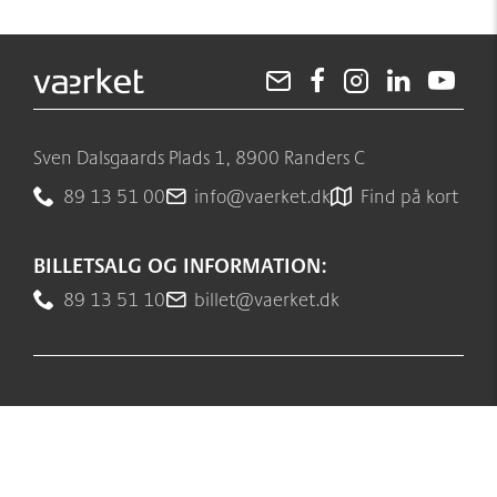
Sven Dalsgaards Plads 1, 8900 Randers C
89 13 51 00
info@vaerket.dk
Find på kort
BILLETSALG OG INFORMATION:
89 13 51 10
billet@vaerket.dk
OM VÆRKET
Følg os
Værkets scener og sale