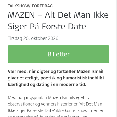
Møder/konferencer/fester
Sponsorer
TALKSHOW
FOREDRAG
MAZEN – Alt Det Man Ikke
net:vaerket og net:vaerket+
Historien om Værket
Siger På Første Date
Kontakt
Værkets scener og sale
tirsdag 20. oktober 2026
Spillestedet Turbinen
Grønnere tiltag
Billetter
Følg os
Vær med, når digter og fortæller Mazen Ismail
giver et ærligt, poetisk og humoristisk indblik i
kærlighed og dating i en moderne tid.
Med udgangspunkt i Mazen Ismails eget liv,
observationer og venners historier er ’Alt Det Man
Ikke Siger På Første Date’
ikke kun et show, men en
undersøgelse af, hvordan vi navigerer i en