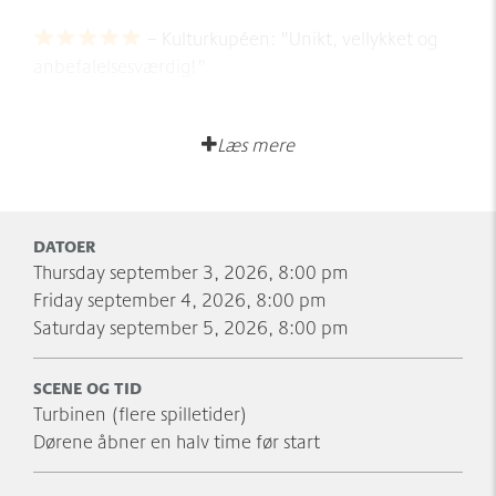
– Kulturkupéen: "Unikt, vellykket og
anbefalelsesværdig!"
– CphCulture: "Herlig, musikalsk verbal
Læs mere
guf!"
Kender du Randers Teaterforening?
Lær dem bedre at kende ved at tilmelde dig
DATOER
deres
nyhedsbrev
– og så kan du følge dem
thursday september 3, 2026, 8:00 pm
på
Facebook
og
Instagram
, hvor de blandt andet
friday september 4, 2026, 8:00 pm
lægger en masse godt materiale ud om sæsonens
saturday september 5, 2026, 8:00 pm
forestillinger.
SCENE OG TID
Turbinen (flere spilletider)
Dørene åbner en halv time før start