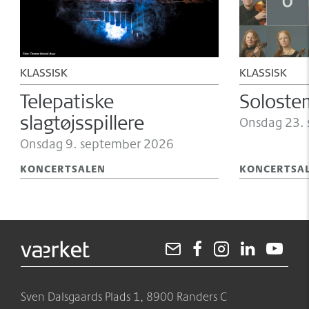
KLASSISK
KLASSISK
Telepatiske
Solost
slagtøjsspillere
Onsdag 23.
Onsdag 9.
september 2026
KONCERTSALEN
KONCERTSA
Sven Dalsgaards Plads 1, 8900 Randers C