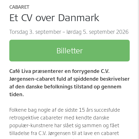
Møder/konferencer/fester
Sponsorer
CABARET
Et CV over Danmark
net:vaerket og net:vaerket+
Historien om Værket
torsdag 3. september – lørdag 5. september 2026
Kontakt
Værkets scener og sale
Billetter
Spillestedet Turbinen
Grønnere tiltag
Café Liva præsenterer en forrygende C.V.
Følg os
Jørgensen-cabaret fuld af
spiddende beskrivelser
af den danske befolknings tilstand op gennem
tiden.
Folkene bag nogle af de sidste 15 års succesfulde
retrospektive cabareter med kendte danske
populær-kunstnere har slået sig sammen og fået
tilladelse fra C.V. Jørgensen til at lave en cabaret