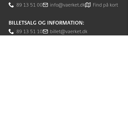
89 13 51 00
info@vaerket.dk
Find på kort
BILLETSALG OG INFORMATION:
89 13 51 10
billet@vaerket.dk
OM VÆRKET
Følg os
Værkets scener og sale
Spillestedet Turbinen
Historien om Værket
Sponsorer
Medarbejdere