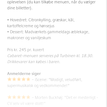
oplevelsen (du kan tilkøbe menuen, når du vælger
dine billetter).
• Hovedret: Citronkylling, græskar, kål,
kartoffelcreme og hønsejus
• Dessert: Madværkets gammeldags æblekage,
makroner og vaniljeskum
Pris kr. 245 pr. kuvert
Cabaret-menuen serveres på Turbinen kl. 18.30.
Drikkevarer kan købes i baren.
Anmelderne siger
– iScene: "Modigt, veludført,
supermusikalsk og vedkommende!"
– Morten Buckhøj: "Det er mesterligt -
CV selv vil være stolt!"