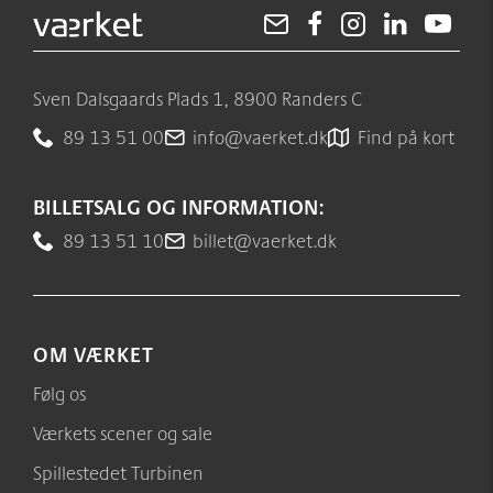
Møder/konferencer/fester
Sponsorer
net:vaerket og net:vaerket+
Historien om Værket
Sven Dalsgaards Plads 1, 8900 Randers C
Kontakt
Værkets scener og sale
89 13 51 00
info@vaerket.dk
Find på kort
Spillestedet Turbinen
BILLETSALG OG INFORMATION:
Grønnere tiltag
89 13 51 10
billet@vaerket.dk
Følg os
OM VÆRKET
Følg os
Værkets scener og sale
Spillestedet Turbinen