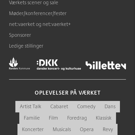
Værkets scener og sale
Møder/konferencer/fester
net:vaerket og net:vaerket+
Sponsorer
Ledige stillinger
OPLEVELSER PÅ VÆRKET
Artist Talk
Cabaret
Comedy
Dans
Familie
Film
Foredrag
Klassisk
Koncerter
Musicals
Opera
Revy